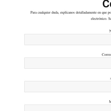
C
Para cualquier duda, explícanos detalladamente en que p
electrónico. S
N
Correo
M