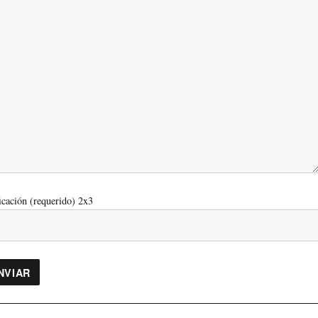
icación (requerido)
2x3