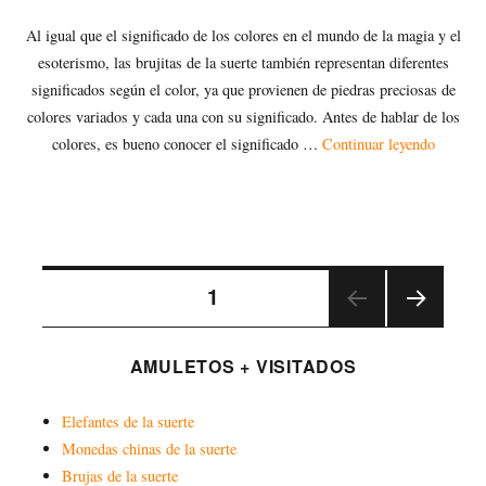
Al igual que el significado de los colores en el mundo de la magia y el
esoterismo, las brujitas de la suerte también representan diferentes
significados según el color, ya que provienen de piedras preciosas de
colores variados y cada una con su significado. Antes de hablar de los
«Brujita
colores, es bueno conocer el significado …
Continuar leyendo
Navegación
PÁGINA
1
PRÓ
de
XIMA
AMULETOS + VISITADOS
PÁGI
entradas
NA
Elefantes de la suerte
Monedas chinas de la suerte
Brujas de la suerte