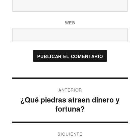
WEB
Navegación
ANTERIOR
de
¿Qué piedras atraen dinero y
Entrada
entradas
anterior:
fortuna?
SIGUIENTE