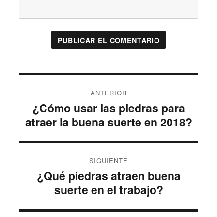
Navegación
ANTERIOR
de
¿Cómo usar las piedras para
Entrada
entradas
anterior:
atraer la buena suerte en 2018?
SIGUIENTE
¿Qué piedras atraen buena
Entrada
siguiente:
suerte en el trabajo?