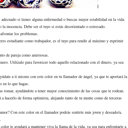
s adecuado si tienes alguna enfermedad o buscas mayor estabilidad en la vida.
 la inocencia. Debe ser el tuyo si estás desorientado o estresado.
 afrontar los problemas.
eres estudiante como trabajador, es el tuyo para rendir al máximo y exprimir
anto de pareja como amistosas.
nero. Utilízalo para favorecer todo aquello relacionado con el dinero, ya sea
údate a ti mismo con este color en tu llamador de ángel, ya que te aportará la
o en lo que hagas.
das tomar, ayudándote a tener mayor conocimiento de las cosas que te rodean.
 a hacerlo de forma optimista, alejando tanto de tu mente como de terceras
amor? Con este color en el llamador podrás sentirte más joven y deseado/a,
.
color te ayudará a mantener viva la llama de la vida, ya sea para enfrentarte a