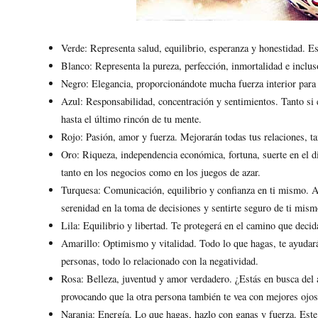
Verde: Representa salud, equilibrio, esperanza y honestidad. E
Blanco: Representa la pureza, perfección, inmortalidad e incluso
Negro: Elegancia, proporcionándote mucha fuerza interior para
Azul: Responsabilidad, concentración y sentimientos. Tanto si 
hasta el último rincón de tu mente.
Rojo: Pasión, amor y fuerza. Mejorarán todas tus relaciones, t
Oro: Riqueza, independencia económica, fortuna, suerte en el di
tanto en los negocios como en los juegos de azar.
Turquesa: Comunicación, equilibrio y confianza en ti mismo. Ay
serenidad en la toma de decisiones y sentirte seguro de ti mism
Lila: Equilibrio y libertad. Te protegerá en el camino que deci
Amarillo: Optimismo y vitalidad. Todo lo que hagas, te ayudará
personas, todo lo relacionado con la negatividad.
Rosa: Belleza, juventud y amor verdadero. ¿Estás en busca del 
provocando que la otra persona también te vea con mejores ojos
Naranja: Energía. Lo que hagas, hazlo con ganas y fuerza. Este 