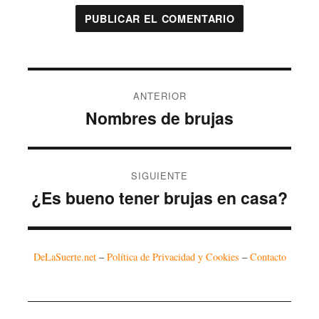
Navegación
ANTERIOR
de
Nombres de brujas
Entrada
entradas
anterior:
SIGUIENTE
¿Es bueno tener brujas en casa?
Entrada
siguiente:
DeLaSuerte.net
–
Política de Privacidad y Cookies
–
Contacto