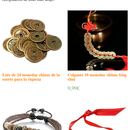
Lote de 24 monedas chinas de la
Colgante 10 monedas chinas feng
suerte para la riqueza
shui
9,99
€