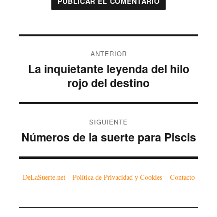
Navegación
ANTERIOR
de
La inquietante leyenda del hilo
Entrada
entradas
anterior:
rojo del destino
SIGUIENTE
Números de la suerte para Piscis
Entrada
siguiente:
DeLaSuerte.net
–
Política de Privacidad y Cookies
–
Contacto