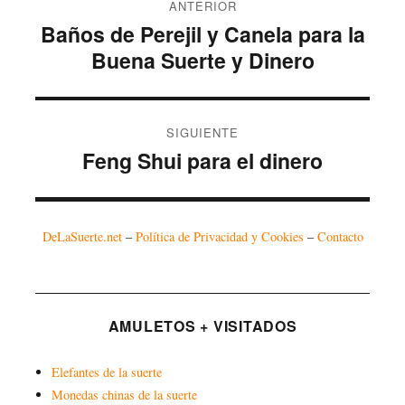
ANTERIOR
de
Baños de Perejil y Canela para la
Entrada
entradas
anterior:
Buena Suerte y Dinero
SIGUIENTE
Feng Shui para el dinero
Entrada
siguiente:
DeLaSuerte.net
–
Política de Privacidad y Cookies
–
Contacto
AMULETOS + VISITADOS
Elefantes de la suerte
Monedas chinas de la suerte