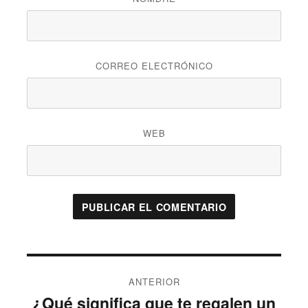
CORREO ELECTRÓNICO
WEB
Navegación
ANTERIOR
de
¿Qué significa que te regalen un
Entrada