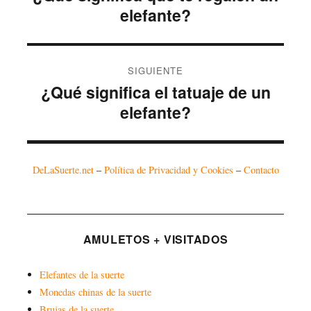
entradas
anterior:
elefante?
SIGUIENTE
¿Qué significa el tatuaje de un
Entrada
siguiente:
elefante?
DeLaSuerte.net
–
Política de Privacidad y Cookies
–
Contacto
AMULETOS + VISITADOS
Elefantes de la suerte
Monedas chinas de la suerte
Brujas de la suerte